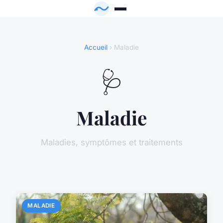
Accueil
› Maladie
🩺
Maladie
Maladies, symptômes et traitements
MALADIE