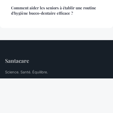
Comment aider les seniors à établir une routine
d'hygiène bucco-dentaire efficace ?
Santacare
Science. Santé. Équilibre.
Accueil
Mentions légales
Contact
© 2026 Santacare. Tous droits réservés.