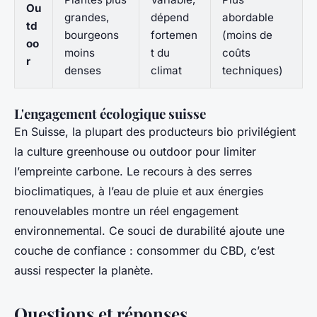
Ou
grandes,
dépend
abordable
td
bourgeons
fortemen
(moins de
oo
moins
t du
coûts
r
denses
climat
techniques)
L'engagement écologique suisse
En Suisse, la plupart des producteurs bio privilégient
la culture greenhouse ou outdoor pour limiter
l’empreinte carbone. Le recours à des serres
bioclimatiques, à l’eau de pluie et aux énergies
renouvelables montre un réel engagement
environnemental. Ce souci de durabilité ajoute une
couche de confiance : consommer du CBD, c’est
aussi respecter la planète.
Questions et réponses