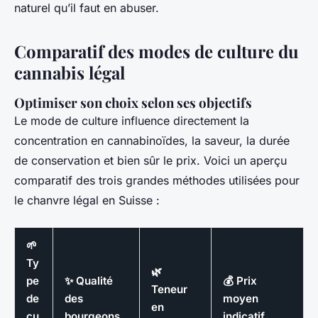
naturel qu’il faut en abuser.
Comparatif des modes de culture du
cannabis légal
Optimiser son choix selon ses objectifs
Le mode de culture influence directement la
concentration en cannabinoïdes, la saveur, la durée
de conservation et bien sûr le prix. Voici un aperçu
comparatif des trois grandes méthodes utilisées pour
le chanvre légal en Suisse :
🌱
Ty
🌿
pe
✨ Qualité
💰 Prix
Teneur
de
des
moyen
en
cu
bourgeons
indicatif