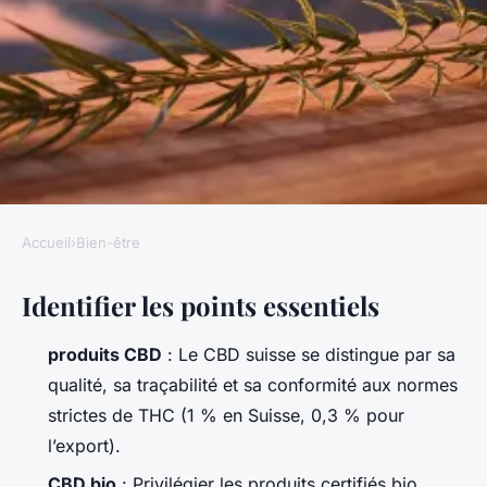
Accueil
›
Bien-être
BIEN-ÊTRE
Identifier les points essentiels
Magasinez en ligne : meilleurs
produits CBD bio de Suisse
produits CBD
: Le CBD suisse se distingue par sa
qualité, sa traçabilité et sa conformité aux normes
Florinda
•
03/07/2026 13:39
•
10 min de lecture
strictes de THC (1 % en Suisse, 0,3 % pour
l’export).
CBD bio
: Privilégier les produits certifiés bio