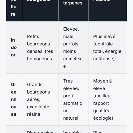
terpènes
ltu
re
Élevée,
Petits
mais
Plus élevé
In
bourgeons
parfois
(contrôle
do
denses, très
moins
total, énergie
or
homogènes
complex
coûteuse)
e
Très
Moyen à
Gr
Grands
élevée,
élevé
ee
bourgeons
profil
(meilleur
nh
aérés,
aromatiq
rapport
ou
excellente
ue
qualité/
se
résine
naturel
écologie)
Plantes plus
Variable,
Plus