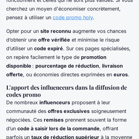
fonctionnent et celles qui ne sont plus valides. Si vous
cherchez un moyen d'économiser concrètement,
pensez à utiliser un
code promo holy
.
Opter pour un
site reconnu
augmente vos chances
d’obtenir une
offre vérifiée
et minimise le risque
d’utiliser un
code expiré
. Sur ces pages spécialisées,
on repère facilement le type de
promotion
disponible
:
pourcentage de réduction
,
livraison
offerte
, ou économies directes exprimées en
euros
.
L’apport des influenceurs dans la diffusion de
codes promo
De nombreux
influenceurs
proposent à leur
communauté des
offres exclusives
soigneusement
négociées. Ces
remises
prennent souvent la forme
d’un
code à saisir lors de la commande
, offrant
parfois un
taux de réduction supérieur
à la moyenne