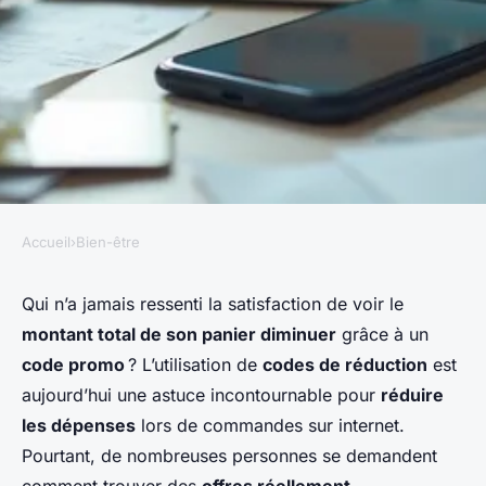
Accueil
›
Bien-être
BIEN-ÊTRE
Comment profiter au
Qui n’a jamais ressenti la satisfaction de voir le
montant total de son panier diminuer
grâce à un
maximum d'un code promo
code promo
? L’utilisation de
codes de réduction
est
pour optimiser ses achats en
aujourd’hui une astuce incontournable pour
réduire
ligne
les dépenses
lors de commandes sur internet.
Pourtant, de nombreuses personnes se demandent
Théa
•
25 janvier 2026
•
5 min de lecture