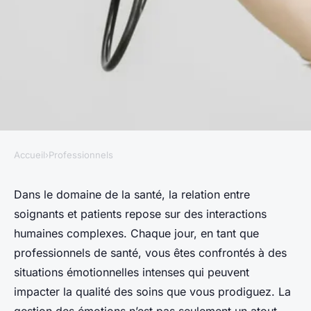
Accueil
›
Professionnels
PROFESSIONNELS
Comment former les équipes
Dans le domaine de la santé, la relation entre
soignants et patients repose sur des interactions
médicales à la gestion des
humaines complexes. Chaque jour, en tant que
crises émotionnelles chez les
professionnels de santé, vous êtes confrontés à des
patients ?
situations émotionnelles intenses qui peuvent
impacter la qualité des soins que vous prodiguez. La
Théa
•
20 décembre 2024
•
5 min de lecture