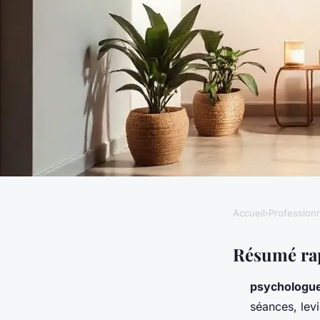
Accueil
›
Profession
PROFESSIONNELS
Les bienfaits d'une 
Résumé ra
psychologue
Colomiers pour votr
séances, levi