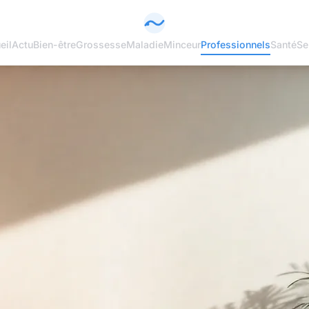
eil
Actu
Bien-être
Grossesse
Maladie
Minceur
Professionnels
Santé
Se