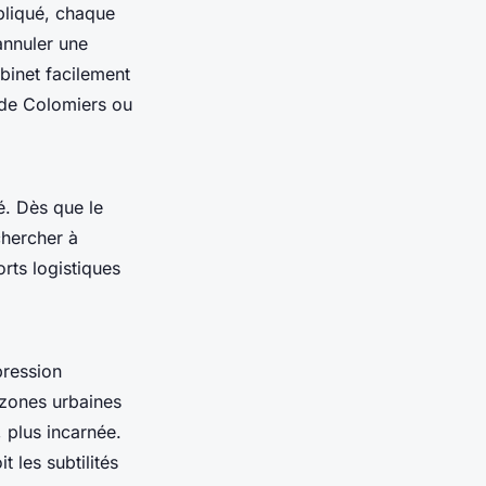
pliqué, chaque
 annuler une
abinet facilement
 de Colomiers ou
é. Dès que le
chercher à
orts logistiques
pression
 zones urbaines
, plus incarnée.
 les subtilités