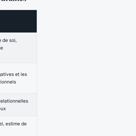
 de soi,
de
atives et les
ionnels
relationnelles
eux
l, estime de