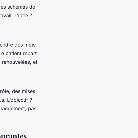
t les schémas de
avail. L’idée ?
attendre des mois
Le patient repart
 renouvelées, et
 rôle, des mises
. L’objectif ?
 changement, pas
ourantes