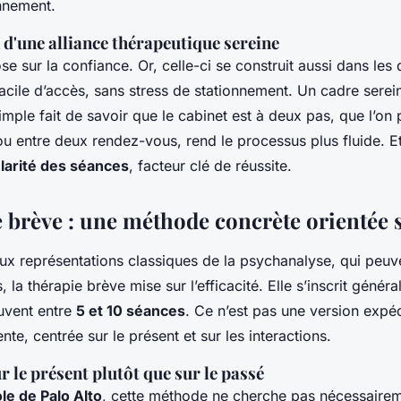
nnement.
 d'une alliance thérapeutique sereine
se sur la confiance. Or, celle-ci se construit aussi dans les d
cile d’accès, sans stress de stationnement. Un cadre serein 
simple fait de savoir que le cabinet est à deux pas, que l’on p
 ou entre deux rendez-vous, rend le processus plus fluide. E
ularité des séances
, facteur clé de réussite.
e brève : une méthode concrète orientée 
ux représentations classiques de la psychanalyse, qui peuve
, la thérapie brève mise sur l’efficacité. Elle s’inscrit géné
ouvent entre
5 et 10 séances
. Ce n’est pas une version expéd
nte, centrée sur le présent et sur les interactions.
ur le présent plutôt que sur le passé
le de Palo Alto
, cette méthode ne cherche pas nécessairem