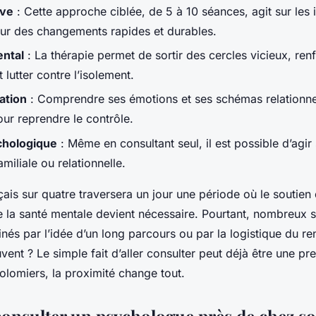
ève
: Cette approche ciblée, de 5 à 10 séances, agit sur les 
ur des changements rapides et durables.
ental
: La thérapie permet de sortir des cercles vicieux, renf
 lutter contre l’isolement.
ation
: Comprendre ses émotions et ses schémas relationne
our reprendre le contrôle.
chologique
: Même en consultant seul, il est possible d’agir 
iliale ou relationnelle.
ais sur quatre traversera un jour une période où le soutien 
e la santé mentale devient nécessaire. Pourtant, nombreux 
einés par l’idée d’un long parcours ou par la logistique du 
vent ? Le simple fait d’aller consulter peut déjà être une p
olomiers, la proximité change tout.
onsulter un psychologue près de chez so