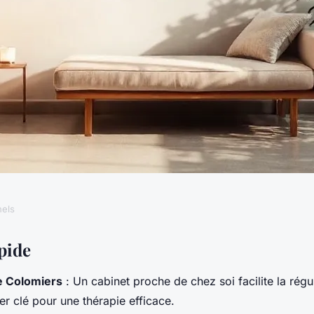
nels
thérapie à
pide
 Colomiers
: Un cabinet proche de chez soi facilite la régu
e bien-être
er clé pour une thérapie efficace.