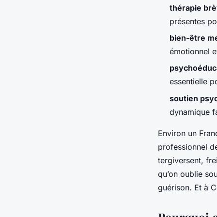
thérapie br
Silvère
•
01/06/2026 11:55
•
12 min de lecture
présentes po
bien-être m
émotionnel et
psychoéduc
essentielle p
soutien psy
dynamique fam
Environ un Franç
professionnel d
tergiversent, fr
qu’on oublie sou
guérison. Et à C
Pourquoi c