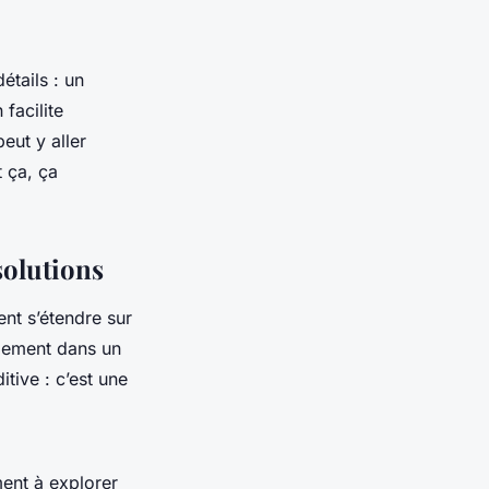
étails : un
facilite
eut y aller
t ça, ça
solutions
nt s’étendre sur
ralement dans un
itive : c’est une
ent à explorer